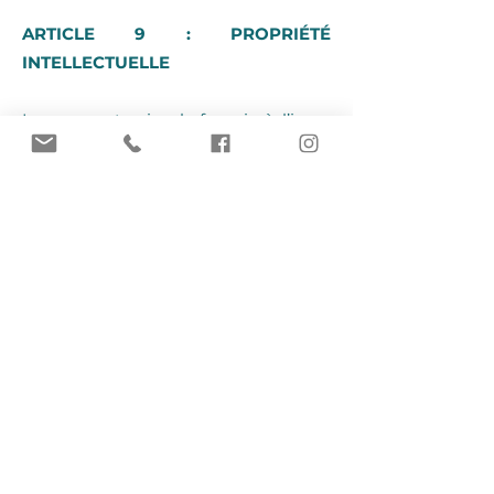
ARTICLE 9 : PROPRIÉTÉ
INTELLECTUELLE
Les supports visuels fournis à l’issue
des ateliers appartiennent à Il Suffira
d’un Signe. Leur reproduction, même
partielle, ne peut être effectuée sans
son accord. Le Client s’engage à ne
pas les utiliser, transmettre ou
reproduire en vue de l’organisation
ou l’animation d’ateliers ou
formations.
ARTICLE 10 : DONNÉES
PERSONNELLES
Au moment de l’inscription à un